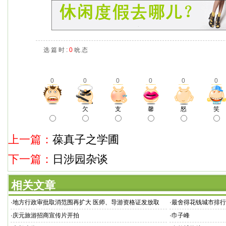
选 篇 时 :
0
吮 态
0
0
0
0
0
0
欠
支
馨
怒
笑
上一篇：
葆真子之学圃
下一篇：
日涉园杂谈
相关文章
·
地方行政审批取消范围再扩大 医师、导游资格证发放取
·
最舍得花钱城市排行
消？
·
庆元旅游招商宣传片开拍
·
巾子峰