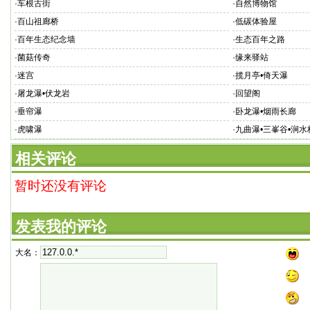
·
车根古街
·
自然博物馆
·
百山祖廊桥
·
低碳体验屋
·
百年生态纪念墙
·
生态百年之路
·
菌菇传奇
·
缘来驿站
·
迷宫
·
揽月亭•倚天瀑
·
屠龙瀑•伏龙岩
·
回望阁
·
垂帘瀑
·
卧龙瀑•烟雨长廊
·
虎啸瀑
·
九曲瀑•三峯谷•涧水
相关评论
暂时还没有评论
发表我的评论
大名：