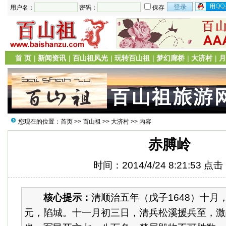
用户名：
密码：
保存
首 页
|
新闻资讯
|
百山祖风光
|
玩转百山祖
|
梦幻廊桥
|
大济村
|
月
您现在的位置：
首页
>>
百山祖
>>
大济村
>> 内容
赤膊岭
时间：2014/4/24 8:21:53 点
核心提示：
清顺治五年（戊子1648）十月
元，陷城。十一月初三日，清兵松溪援兵至，激