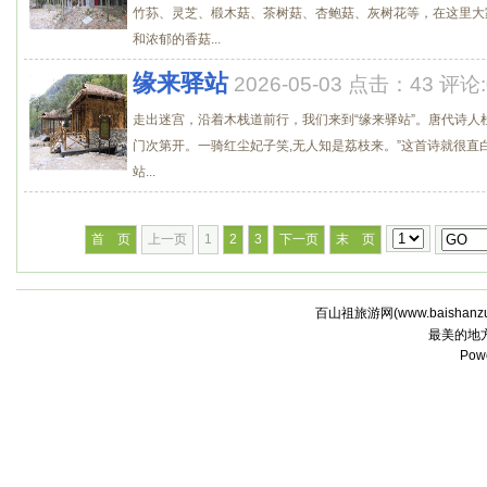
竹荪、灵芝、椴木菇、茶树菇、杏鲍菇、灰树花等，在这里大
和浓郁的香菇...
缘来驿站
2026-05-03 点击：43 评论:
走出迷宫，沿着木栈道前行，我们来到“缘来驿站”。唐代诗人
门次第开。一骑红尘妃子笑,无人知是荔枝来。”这首诗就很直
站...
首 页
上一页
1
2
3
下一页
末 页
百山祖旅游网(
www.baishanz
最美的地
Pow