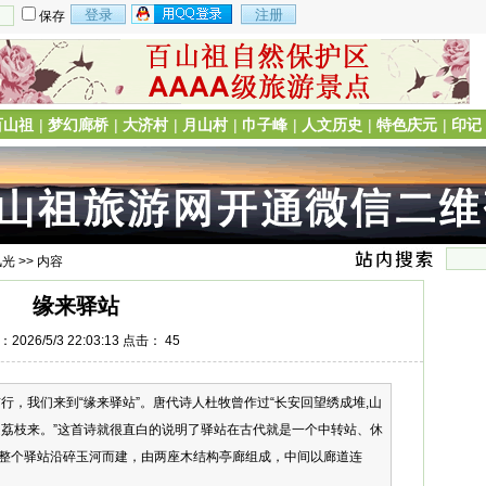
保存
百山祖
|
梦幻廊桥
|
大济村
|
月山村
|
巾子峰
|
人文历史
|
特色庆元
|
印记
风光
>> 内容
缘来驿站
2026/5/3 22:03:13 点击：
45
行，我们来到“缘来驿站”。唐代诗人杜牧曾作过“长安回望绣成堆,山
是荔枝来。”这首诗就很直白的说明了驿站在古代就是一个中转站、休
整个驿站沿碎玉河而建，由两座木结构亭廊组成，中间以廊道连