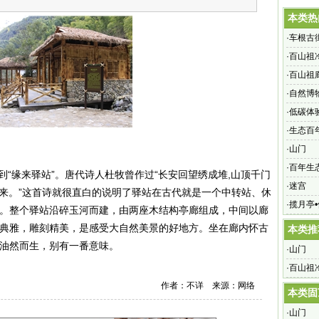
本类热
·
车根古
·
百山祖
·
百山祖
·
自然博
·
低碳体
·
生态百
·
山门
·
百年生
“缘来驿站”。唐代诗人杜牧曾作过“长安回望绣成堆,山顶千门
·
迷宫
枝来。”这首诗就很直白的说明了驿站在古代就是一个中转站、休
·
揽月亭
。整个驿站沿碎玉河而建，由两座木结构亭廊组成，中间以廊
典雅，雕刻精美，是感受大自然美景的好地方。坐在廊内怀古
本类推
油然而生，别有一番意味。
·
山门
·
百山祖
作者：不详 来源：网络
本类固
·
山门