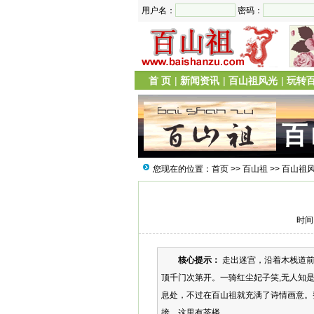
用户名：
密码：
首 页
|
新闻资讯
|
百山祖风光
|
玩转
您现在的位置：
首页
>>
百山祖
>>
百山祖
时间：
核心提示：
走出迷宫，沿着木栈道前
顶千门次第开。一骑红尘妃子笑,无人知
息处，不过在百山祖就充满了诗情画意。
接。这里有茶楼、...