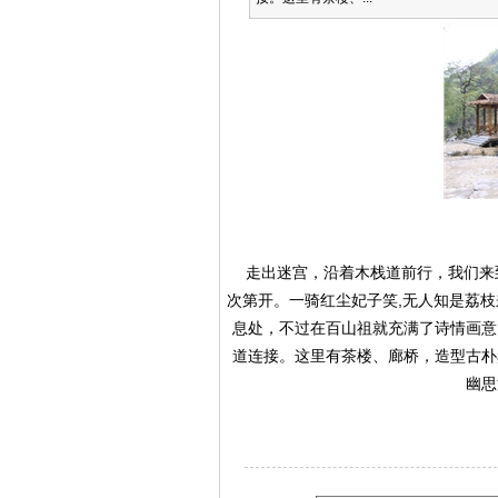
走出迷宫，沿着木栈道前行，我们来到
次第开。一骑红尘妃子笑,无人知是荔
息处，不过在
百山祖
就充满了诗情画意
道连接。这里有茶楼、廊桥，造型古朴
幽思