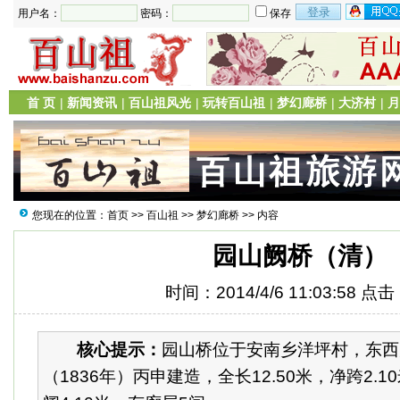
用户名：
密码：
保存
首 页
|
新闻资讯
|
百山祖风光
|
玩转百山祖
|
梦幻廊桥
|
大济村
|
月
您现在的位置：
首页
>>
百山祖
>>
梦幻廊桥
>> 内容
园山阙桥（清）
时间：2014/4/6 11:03:58 点
核心提示：
园山桥位于安南乡洋坪村，东西
（1836年）丙申建造，全长12.50米，净跨2.1