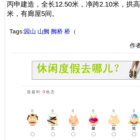
丙申建造，全长12.50米，净跨2.10米，拱高1
米，有廊屋5间。
Tags:
园山
山阙
阙桥
桥（
作
选 篇 时 :
0
吮 态
0
0
0
0
0
0
欠
支
馨
怒
笑