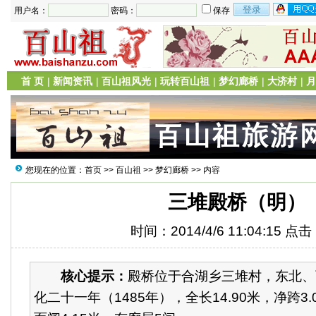
用户名：
密码：
保存
首 页
|
新闻资讯
|
百山祖风光
|
玩转百山祖
|
梦幻廊桥
|
大济村
|
月
您现在的位置：
首页
>>
百山祖
>>
梦幻廊桥
>> 内容
三堆殿桥（明）
时间：2014/4/6 11:04:15 点
核心提示：
殿桥位于合湖乡三堆村，东北、
化二十一年（1485年），全长14.90米，净跨3.