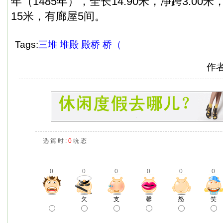
年（1485年），全长14.90米，净跨3.00米，
15米，有廊屋5间。
Tags:
三堆
堆殿
殿桥
桥（
作
选 篇 时 :
0
吮 态
0
0
0
0
0
0
欠
支
馨
怒
笑