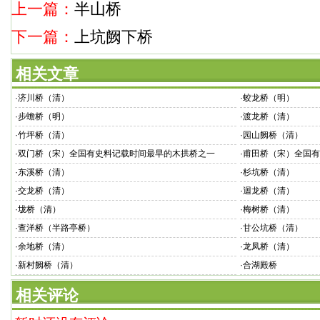
上一篇：
半山桥
下一篇：
上坑阙下桥
相关文章
·
济川桥（清）
·
蛟龙桥（明）
·
步蟾桥（明）
·
渡龙桥（清）
·
竹坪桥（清）
·
园山阙桥（清）
·
双门桥（宋）全国有史料记载时间最早的木拱桥之一
·
甫田桥（宋）全国有
·
东溪桥（清）
·
杉坑桥（清）
·
交龙桥（清）
·
迴龙桥（清）
·
垅桥（清）
·
梅树桥（清）
·
查洋桥（半路亭桥）
·
甘公坑桥（清）
·
余地桥（清）
·
龙凤桥（清）
·
新村阙桥（清）
·
合湖殿桥
相关评论