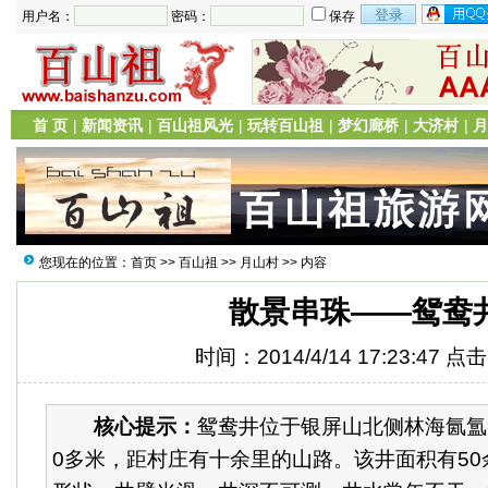
用户名：
密码：
保存
首 页
|
新闻资讯
|
百山祖风光
|
玩转百山祖
|
梦幻廊桥
|
大济村
|
月
您现在的位置：
首页
>>
百山祖
>>
月山村
>> 内容
散景串珠——鸳鸯
时间：2014/4/14 17:23:47 点
核心提示：
鸳鸯井位于银屏山北侧林海氤氲
0多米，距村庄有十余里的山路。该井面积有5