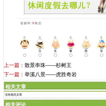
选 篇 时 :
0
吮 态
0
0
0
0
0
0
欠
支
馨
怒
笑
上一篇：
散景串珠——杉树王
下一篇：
举溪八景——虎胜奇岩
相关文章
没有相关文章
相关评论