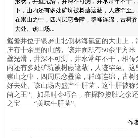
形状，井壁光滑，井深不可测，井水常年不干，
下，山内还有多处矿坑被树藤遮蔽，人迹罕至。
在崇山之中，四周层恋叠障，群峰连绵，古树参
去处。该山场...
鸳鸯井位于银屏山北侧林海氤氲的大山上，海
庄有十余里的山路。该井面积有50余平方米
壁光滑，井深不可测，井水常年不干，相传
内还有多处矿坑被树藤遮蔽，人迹罕至。这
崇山之中，四周层恋叠障，群峰连绵，古树
好去处。该山场内盛产牛肝菌，这牛肝被称为
菌之王”。如果时令巧合，在探险揽胜之余
之宝——“美味牛肝菌”。
作