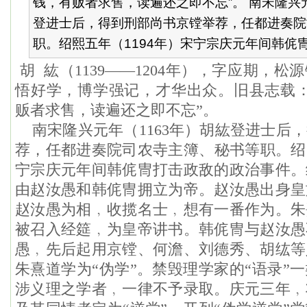
钱，有贩者求售，读遍还之即不忘”。 南宋隆兴元
登进士后，得到刑部尚书京镗举荐，任都进奏院
职。绍熙五年（1194年）宋宁宗庆元年间韩侂冑.
胡 紘（1139——1204年），字应期，
悟好学，博学强记，才华出众。旧县志载：
贩者求售，读遍还之即不忘”。
南宋隆兴元年（1163年）胡紘登进士后
荐，任都进奏院司农寺主簿、秘书等职。绍熙
宁宗庆元年间韩侂冑打击政敌的政治事件。
由赵汝愚和韩侂冑拥立为帝。赵汝愚出身皇
赵汝愚为相﹐收揽名士﹐想有一番作为。朱
被召入经筵﹐为皇帝讲书。韩侂冑与赵汝愚
愚﹐先后起用京镗、何澹、刘德秀、胡纮等
朱熹道学为“伪学”。禁毁理学家的“语录”
涉义理之学者﹐一律不予录取。庆元三年﹐