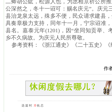
二卿胡公紘，松源人也，为丞相京祈公所推
公深然之，冬十一诏可：赐名庆元”。庆元三年
县治龙泉太远，殊多不便，民众请求建县，
具奏章极力支持，同年十一月，宁宗诏准，
县名。嘉泰元年(1201)，因“坐同知贡举
乡不久病故。为庆元人民所尊敬。
参考资料：《浙江通史》《二十五史》《
作
选 篇 时 :
0
吮 态