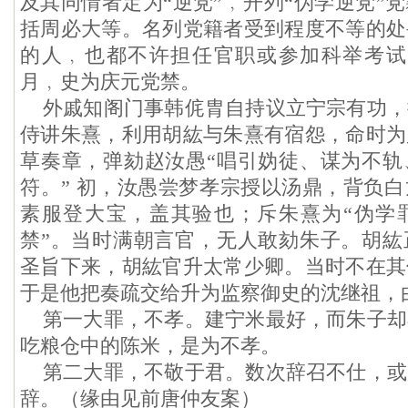
及其同情者定为“逆党”﹐开列“伪学逆党”
括周必大等。名列党籍者受到程度不等的处
的人﹐也都不许担任官职或参加科举考试。嘉
月﹐史为庆元党禁。
外戚知阁门事韩侂胄自持议立宁宗有功，
侍讲朱熹，利用胡紘与朱熹有宿怨，命时为
草奏章，弹劾赵汝愚“唱引妫徒、谋为不轨
符。” 初，汝愚尝梦孝宗授以汤鼎，背负
素服登大宝，盖其验也；斥朱熹为“伪学罪
禁”。当时满朝言官，无人敢劾朱子。胡紘
圣旨下来，胡紘官升太常少卿。当时不在其
于是他把奏疏交给升为监察御史的沈继祖，
第一大罪，不孝。建宁米最好，而朱子却
吃粮仓中的陈米，是为不孝。
第二大罪，不敬于君。数次辞召不仕，或
辞。（缘由见前唐仲友案）