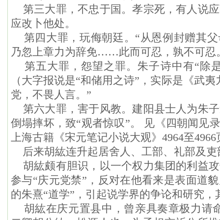
第三大罪，不忠于国。孝宗死，有人说应
应改卜他处。
第四大罪，玩侮朝廷。“从恩例封赠其父
乃忽上章力为辞免……此而可忍，孰不可
第五大罪，怨望之罪。朱子诗中有“除是
（大字报说是“和储用之诗”，实际是《武夷
党，不畏人言。”
第六大罪，害于风教。建阳县士人为朱子
倒塌摔坏，致“观者惊叹”。 见《四朝闻见录
上海古籍《宋元笔记小说大观》4964至4966
后来胡紘连升起居舍人、工部、礼部及吏
胡紘颇有胆识，以一个权力集团的利益攻
参与“庆元党禁”，反对在他看来是表面道
的朱熹“道学”，引起说学界的争论和研究，
胡紘在庆元置县中，曾亲具奏章极力请命