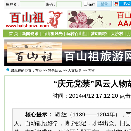
用户名：
密码：
保存
首 页
|
新闻资讯
|
百山祖风光
|
玩转百山祖
|
梦幻廊桥
|
大济村
|
月
您现在的位置：
首页
>>
特色庆元
>>
人文历史
>> 内容
“庆元党禁”风云人物
时间：2014/4/12 17:12:20 点
核心提示：
胡 紘（1139——1204年）
人。自幼颖悟好学，博学强记，才华出众。旧县