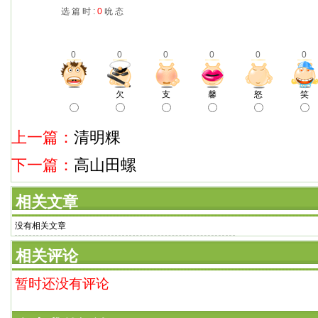
选 篇 时 :
0
吮 态
0
0
0
0
0
0
欠
支
馨
怒
笑
上一篇：
清明粿
下一篇：
高山田螺
相关文章
没有相关文章
相关评论
暂时还没有评论