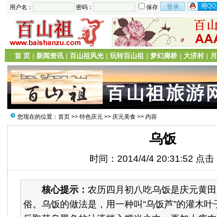
用户名：
密码：
保存
首 页
|
新闻资讯
|
百山祖风光
|
玩转百山祖
|
梦幻廊桥
|
大济村
|
月
您现在的位置：
首页
>>
特色庆元
>>
庆元美食
>> 内容
乌饭
时间：2014/4/4 20:31:52 点
核心提示：
农历四月初八吃乌饭是庆元黄田
俗。乌饭的做法是，用一种叫“乌饭芦”的灌木叶