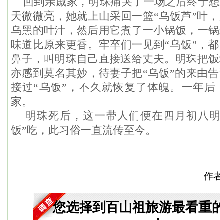
回到亲戚家，明珠痛哭了一场之后终于想
天微微亮，她就上山采回一篮“乌饭芦”叶
乌黑的叶汁，然后用它煮了一小锅饭，一锅
味道比原来更香。牢卒们一见到“乌饭”，
鼻子，叫明珠自己直接送给丈夫。明珠把饭
亦感到莫名其妙，待妻子把“乌饭”的来由
接过“乌饭”，不久就恢复了体魄。一年后
家。
明珠死后，这一带人们便在四月初八明
饭”吃，此习俗一直流传至今。
作
您选择到百山祖旅游最看重