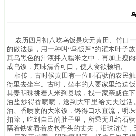
乌
农历四月初八吃乌饭是庆元黄田、竹口一
的做法是，用一种叫“乌饭芦”的灌木叶子
其乌黑色的汁液拌入糯米之中，再加上瘦肉
成乌饭，其味清香可口，使人食欲顿增。
相传，古时候黄田有一位叫石驮的农民触
衙里去坐牢。古时，坐牢的人要家里给送饭
其妻明珠挑着大米到县城，找一家亲戚住下
油盐炒得香喷喷，送到大牢里给丈夫过活
油、香喷喷的大米饭，馋得口水直流，明珠
扣除，吃到自己的肚子里，所乘无几给石驮
隔着铁窗看着皮包骨头的丈夫，泪珠涟涟，