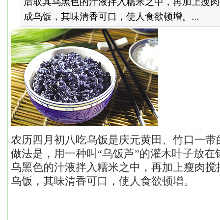
后取其乌黑色的汁液拌入糯米之中，再加上瘦肉
成乌饭，其味清香可口，使人食欲顿增。...
农历四月初八
吃乌饭是庆元黄田、竹口一带
做法是，用一种叫“乌饭芦”的灌木叶子放在
乌黑色的汁液拌入糯米之中，再加上瘦肉搅
乌饭，其味清香可口，使人食欲顿增。