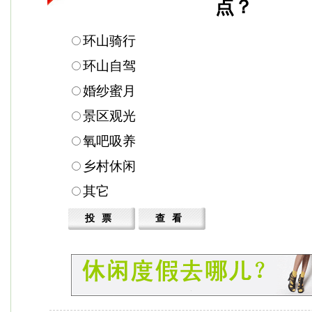
点？
环山骑行
环山自驾
婚纱蜜月
景区观光
氧吧吸养
乡村休闲
其它