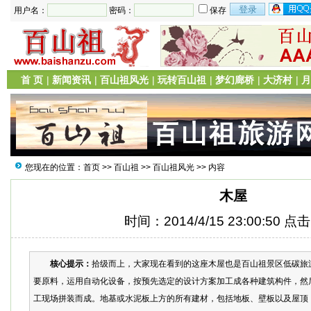
用户名：
密码：
保存
首 页
|
新闻资讯
|
百山祖风光
|
玩转百山祖
|
梦幻廊桥
|
大济村
|
月
您现在的位置：
首页
>>
百山祖
>>
百山祖风光
>> 内容
木屋
时间：2014/4/15 23:00:50 点
核心提示：
拾级而上，大家现在看到的这座木屋也是百山祖景区低碳旅
要原料，运用自动化设备，按预先选定的设计方案加工成各种建筑构件，然
工现场拼装而成。地基或水泥板上方的所有建材，包括地板、壁板以及屋顶