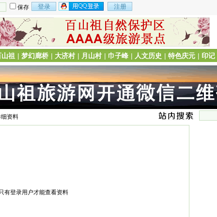
保存
百山祖
|
梦幻廊桥
|
大济村
|
月山村
|
巾子峰
|
人文历史
|
特色庆元
|
印记
详细资料
只有登录用户才能查看资料