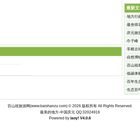
最新文
·
地方行
发放取
·
最舍得
·
庆元旅
·
巾子峰
·
车根古
·
自然博
·
百山祖
·
低碳体
·
百年生
·
生态百
百山祖旅游网(
www.baishanzu.com
) © 2026 版权所有 All Rights Reserved.
最美的地方-中国庆元
QQ:32024916
Powered by
laoy!
V4.0.6