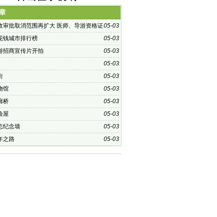
章
政审批取消范围再扩大 医师、导游资格证
05-03
消？
花钱城市排行榜
05-03
游招商宣传片开拍
05-03
05-03
街
05-03
物馆
05-03
廊桥
05-03
验屋
05-03
态纪念墙
05-03
年之路
05-03